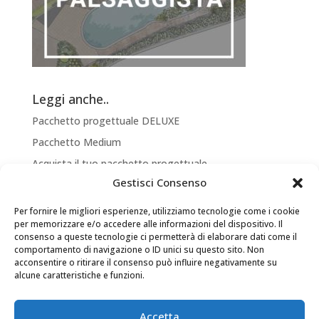
Leggi anche..
Pacchetto progettuale DELUXE
Pacchetto Medium
Acquista il tuo pacchetto progettuale
Gestisci Consenso
Bonus Verde 2020
Arredamento terrazzo: fioriere acciaio da esterno
Per fornire le migliori esperienze, utilizziamo tecnologie come i cookie
per memorizzare e/o accedere alle informazioni del dispositivo. Il
consenso a queste tecnologie ci permetterà di elaborare dati come il
comportamento di navigazione o ID unici su questo sito. Non
acconsentire o ritirare il consenso può influire negativamente su
alcune caratteristiche e funzioni.
Accetta