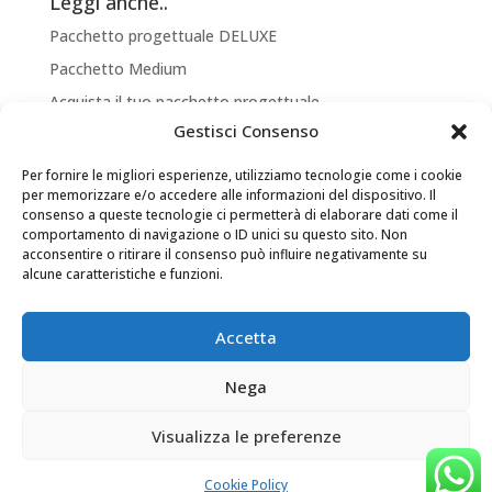
Leggi anche..
Pacchetto progettuale DELUXE
Pacchetto Medium
Acquista il tuo pacchetto progettuale
Gestisci Consenso
Bonus Verde 2020
Arredamento terrazzo: fioriere acciaio da esterno
Per fornire le migliori esperienze, utilizziamo tecnologie come i cookie
per memorizzare e/o accedere alle informazioni del dispositivo. Il
consenso a queste tecnologie ci permetterà di elaborare dati come il
comportamento di navigazione o ID unici su questo sito. Non
acconsentire o ritirare il consenso può influire negativamente su
alcune caratteristiche e funzioni.
Accetta
Nega
Visualizza le preferenze
Andrea Telefono P.IVA 02453790996 - Andrea
Jentile P.IVA 02453800993
Cookie Policy