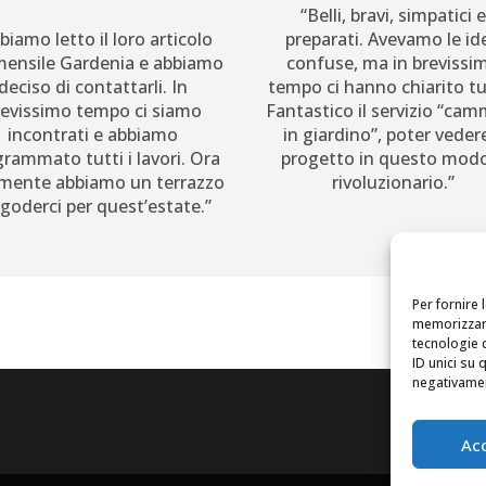
“Belli, bravi, simpatici e
biamo letto il loro articolo
preparati. Avevamo le id
mensile Gardenia e abbiamo
confuse, ma in brevissi
deciso di contattarli. In
tempo ci hanno chiarito tu
revissimo tempo ci siamo
Fantastico il servizio “ca
incontrati e abbiamo
in giardino”, poter vedere
rammato tutti i lavori. Ora
progetto in questo mod
lmente abbiamo un terrazzo
rivoluzionario.”
goderci per quest’estate.”
Per fornire 
memorizzare
tecnologie 
ID unici su 
negativament
Ac