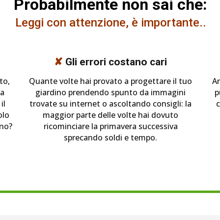
Probabilmente non sai che:
Leggi con attenzione, è importante..
✘
Gli errori costano cari
to,
Quante volte hai provato a progettare il tuo
An
ma
giardino prendendo spunto da immagini
p
il
trovate su internet o ascoltando consigli: la
c
olo
maggior parte delle volte hai dovuto
ino?
ricominciare la primavera successiva
sprecando soldi e tempo.