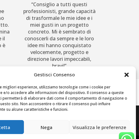
“Consiglio a tutti questi
ee
professionisti, grande capacità
mo
di trasformale le mie idee e i
tto.
miei gusti in un progetto
mmina
concreto. Mi è sembrato di
 il
conoscerli da sempre e le loro
o è
idee mi hanno conquistato
velocemente, progetto e
direzione lavori impeccabili,
bravi!”
Gestisci Consenso
le migliori esperienze, utilizziamo tecnologie come i cookie per
 e/o accedere alle informazioni del dispositivo. Il consenso a queste
ci permetterà di elaborare dati come il comportamento di navigazione o
questo sito. Non acconsentire o ritirare il consenso può influire
e su alcune caratteristiche e funzioni.
cetta
Nega
Visualizza le preferenze