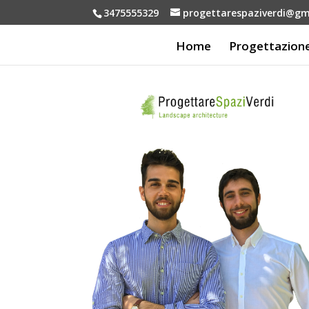
3475555329
progettarespaziverdi@gm
Home
Progettazion