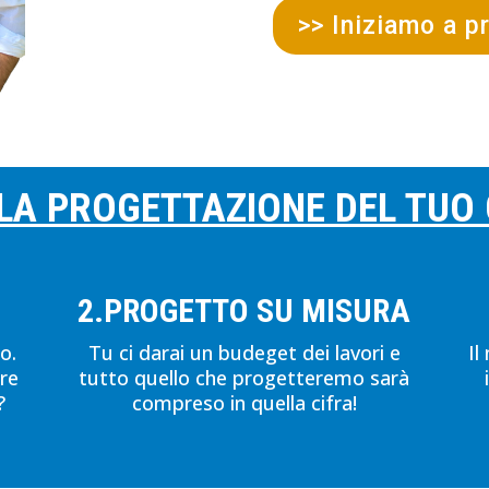
>> Iniziamo a p
 LA PROGETTAZIONE DEL TUO
2.PROGETTO SU MISURA
o.
Tu ci darai un budeget dei lavori e
Il
are
tutto quello che progetteremo sarà
?
compreso in quella cifra!