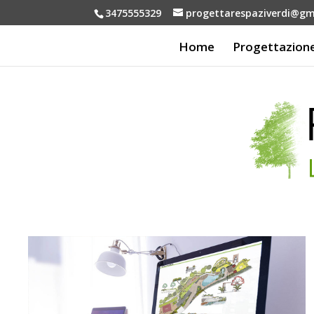
3475555329
progettarespaziverdi@gm
Home
Progettazion