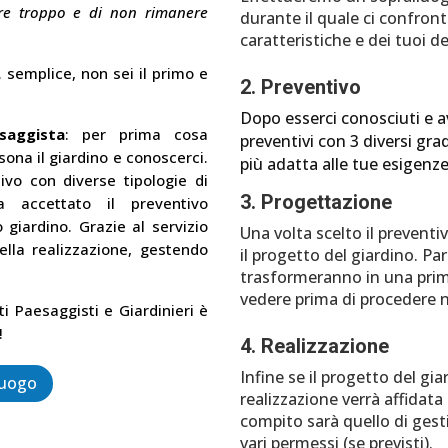
re troppo e di non rimanere
durante il quale ci confron
caratteristiche e dei tuoi de
 semplice, non sei il primo e
2. Preventivo
Dopo esserci conosciuti e a
saggista
: per prima cosa
preventivi con 3 diversi grad
ona il giardino e conoscerci.
più adatta alle tue esigenz
ivo con diverse tipologie di
3. Progettazione
a accettato il preventivo
giardino. Grazie al servizio
Una volta scelto il preventi
la realizzazione, gestendo
il progetto del giardino. Par
trasformeranno in una pri
vedere prima di procedere n
i Paesaggisti e Giardinieri è
!
4. Realizzazione
Infine se il progetto del gi
luogo
realizzazione verrà affidata
compito sarà quello di gesti
vari permessi (se previsti).