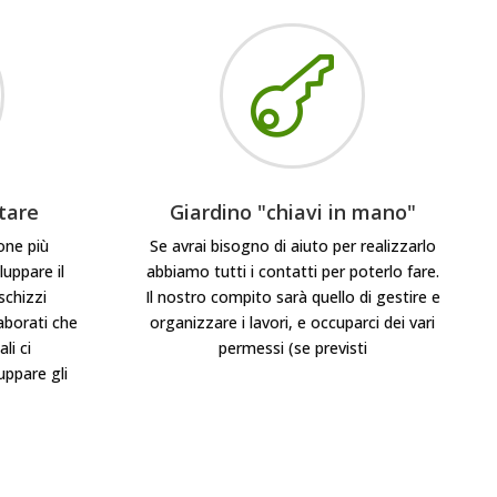

tare
Giardino "chiavi in mano"
one più
Se avrai bisogno di aiuto per realizzarlo
luppare il
abbiamo tutti i contatti per poterlo fare.
schizzi
Il nostro compito sarà quello di gestire e
aborati che
organizzare i lavori, e occuparci dei vari
li ci
permessi (se previsti
uppare gli