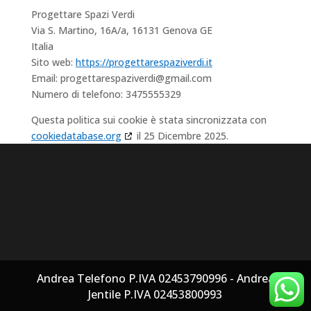
Progettare Spazi Verdi
Via S. Martino, 16A/a, 16131 Genova GE
Italia
Sito web:
https://progettarespaziverdi.it
Email:
progettarespaziverdi@
gmail.com
Numero di telefono: 3475555329
Questa politica sui cookie è stata sincronizzata con
cookiedatabase.org
il 25 Dicembre 2025.
Andrea Telefono P.IVA 02453790996 - Andrea
Jentile P.IVA 02453800993