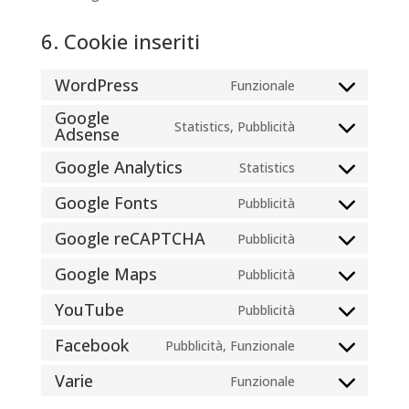
6. Cookie inseriti
WordPress
Funzionale
Consent
Google
to
Statistics, Pubblicità
Adsense
Consent
service
to
wordpress
Google Analytics
Statistics
Consent
service
to
google-
Google Fonts
Pubblicità
Consent
service
adsense
to
Google reCAPTCHA
Pubblicità
google-
Consent
service
analytics
to
Google Maps
Pubblicità
google-
Consent
service
fonts
to
YouTube
Pubblicità
google-
Consent
service
recaptcha
to
Facebook
Pubblicità, Funzionale
google-
Consent
service
maps
to
Varie
Funzionale
youtube
Consent
service